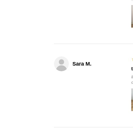
Sara M.
c