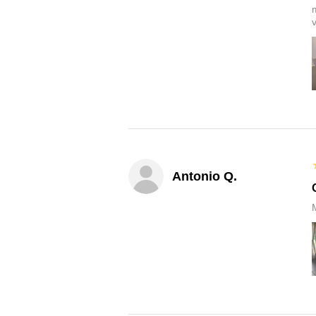
v
Antonio Q.
M