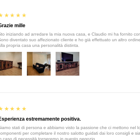
5
★★★★★
Grazie mille
Sto iniziando ad arredare la mia nuova casa, e Claudio mi ha fornito corte
Sono diventato suo affezionato cliente e ho già effettuato un altro ordin
alla propria casa una personalità distinta.
5
★★★★★
Esperienza estremamente positiva.
Siamo stati di persona e abbiamo visto la passione che ci mettono nel 
componenti per completare il nostro salotto guidati dai loro consigli e si
in caso di necessità torneremo in questo negozio