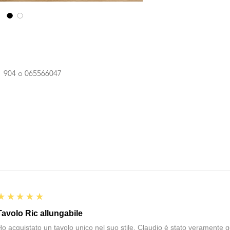
81 904 o 065566047
5
★★★★★
Tavolo Ric allungabile
Ho acquistato un tavolo unico nel suo stile. Claudio è stato veramente gen