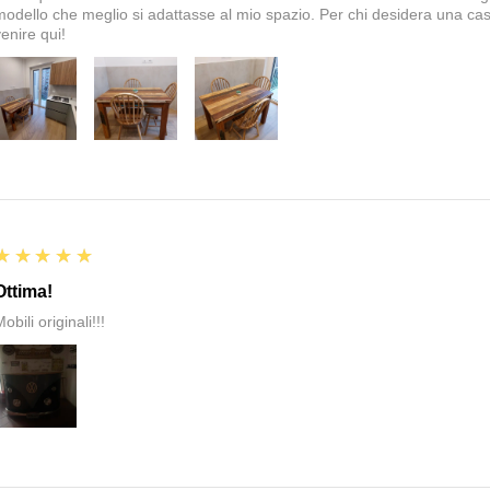
modello che meglio si adattasse al mio spazio. Per chi desidera una cas
enire qui!
5
★★★★★
Ottima!
obili originali!!!