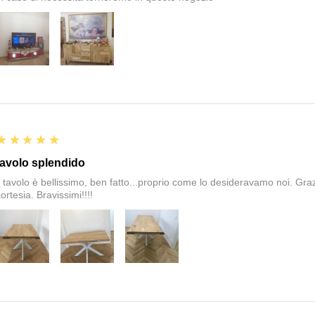
5
★★★★★
tavolo splendido
il tavolo è bellissimo, ben fatto...proprio come lo desideravamo noi. Graz
ortesia. Bravissimi!!!!