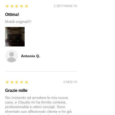
5
★★★★★
3 SETTIMANE FA
Ottima!
Mobili originali!!!
Antonio Q.
5
★★★★★
6 MESI FA
Grazie mille
Sto iniziando ad arredare la mia nuova
casa, e Claudio mi ha fornito cortesia,
professionalità e ottimi consigli. Sono
diventato suo affezionato cliente e ho già