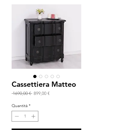
Cassettiera Matteo
Prezzo
Prezzo
 1690,00 € 
899,00 €
regolare
scontato
Quantità
*