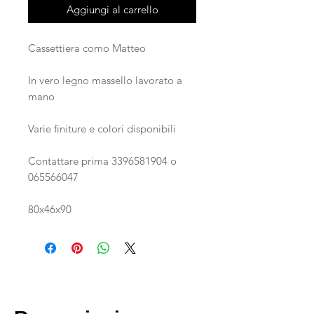
Aggiungi al carrello
Cassettiera como Matteo
In vero legno massello lavorato a
mano
Varie finiture e colori disponibili
Contattare prima 3396581904 o
065566047
80x46x90