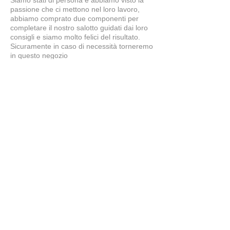
Siamo stati di persona e abbiamo visto la
passione che ci mettono nel loro lavoro,
abbiamo comprato due componenti per
completare il nostro salotto guidati dai loro
consigli e siamo molto felici del risultato.
Sicuramente in caso di necessità torneremo
in questo negozio
Simone
5
★★★★★
7 MESI FA
tavolo splendido
il tavolo è bellissimo, ben fatto...proprio
come lo desideravamo noi. Grazie a
Claudio e Giuliano per i consigli e la