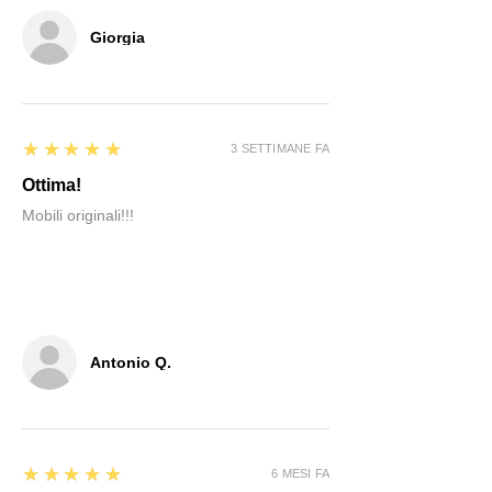
Giorgia
5
★★★★★
3 SETTIMANE FA
Ottima!
Mobili originali!!!
Antonio Q.
5
★★★★★
6 MESI FA