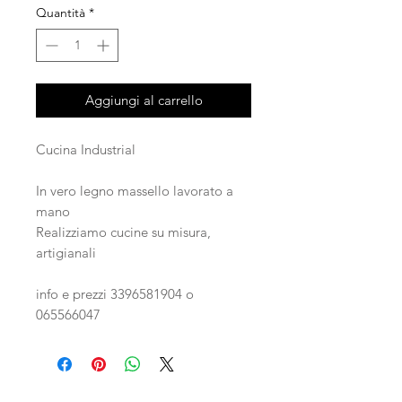
Quantità
*
Aggiungi al carrello
Cucina Industrial
In vero legno massello lavorato a
mano
Realizziamo cucine su misura,
artigianali
info e prezzi 3396581904 o
065566047