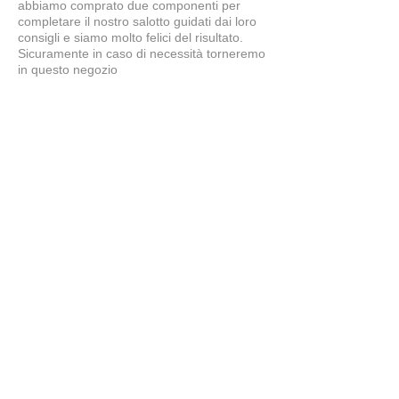
abbiamo comprato due componenti per
completare il nostro salotto guidati dai loro
consigli e siamo molto felici del risultato.
Sicuramente in caso di necessità torneremo
in questo negozio
Simone
5
★★★★★
7 MESI FA
tavolo splendido
il tavolo è bellissimo, ben fatto...proprio
come lo desideravamo noi. Grazie a
Claudio e Giuliano per i consigli e la
cortesia. Bravissimi!!!!