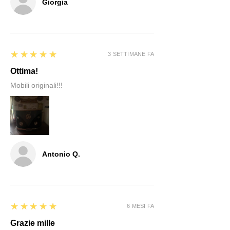
Giorgia
5
★★★★★
3 SETTIMANE FA
Ottima!
Mobili originali!!!
Antonio Q.
5
★★★★★
6 MESI FA
Grazie mille