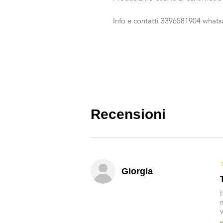
Info e contatti 3396581904 what
Recensioni
Giorgia
v