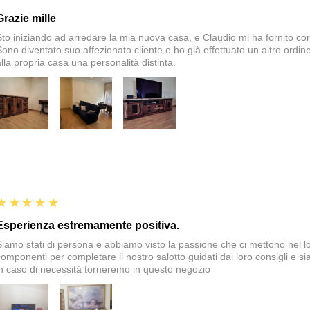
Grazie mille
Sto iniziando ad arredare la mia nuova casa, e Claudio mi ha fornito corte
Sono diventato suo affezionato cliente e ho già effettuato un altro ordin
alla propria casa una personalità distinta.
5
★★★★★
Esperienza estremamente positiva.
Siamo stati di persona e abbiamo visto la passione che ci mettono nel 
componenti per completare il nostro salotto guidati dai loro consigli e si
in caso di necessità torneremo in questo negozio