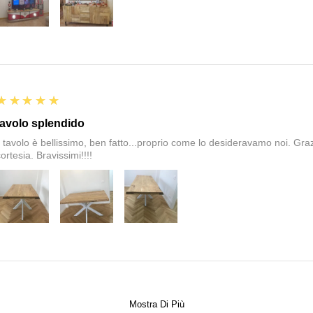
5
★★★★★
tavolo splendido
il tavolo è bellissimo, ben fatto...proprio come lo desideravamo noi. Graz
ortesia. Bravissimi!!!!
Mostra Di Più