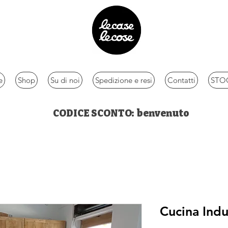
e
Shop
Su di noi
Spedizione e resi
Contatti
STOC
CODICE SCONTO: benvenuto
Cucina Indu