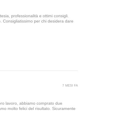
sia, professionalità e ottimi consigli.
e. Consigliatissimo per chi desidera dare
7 MESI FA
loro lavoro, abbiamo comprato due
amo molto felici del risultato. Sicuramente