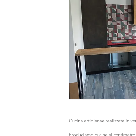
Cucina artigianae realizzata in v
Produciamo cucine al centimetro 