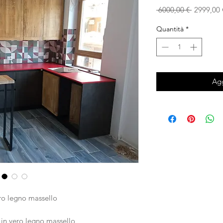
Prezzo
 6000,00 € 
2999,00 
regolare
Quantità
*
Agg
ero legno massello
in vero legno massello