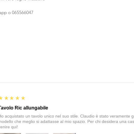
sapp o 065566047
5
★★★★★
Tavolo Ric allungabile
Ho acquistato un tavolo unico nel suo stile. Claudio è stato veramente gen
modello che meglio si adattasse al mio spazio. Per chi desidera una cas
enire qui!