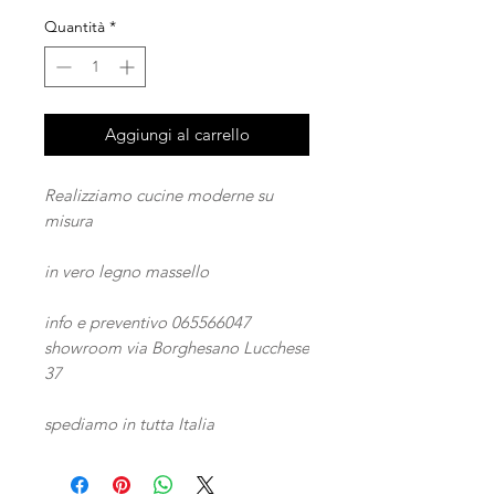
Quantità
*
Aggiungi al carrello
Realizziamo cucine moderne su
misura
in vero legno massello
info e preventivo 065566047
showroom via Borghesano Lucchese
37
spediamo in tutta Italia