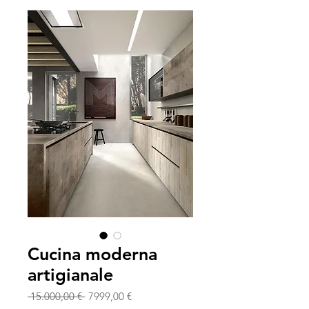
Cucina moderna
artigianale
Prezzo
Prezzo
 15.000,00 € 
7999,00 €
regolare
scontato