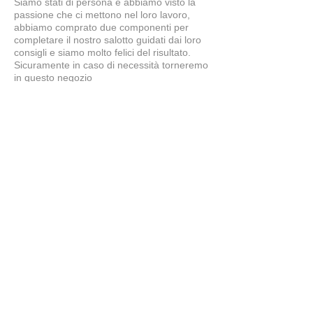
Siamo stati di persona e abbiamo visto la
passione che ci mettono nel loro lavoro,
abbiamo comprato due componenti per
completare il nostro salotto guidati dai loro
consigli e siamo molto felici del risultato.
Sicuramente in caso di necessità torneremo
in questo negozio
Simone
5
★★★★★
7 MESI FA
tavolo splendido
il tavolo è bellissimo, ben fatto...proprio
come lo desideravamo noi. Grazie a
Claudio e Giuliano per i consigli e la