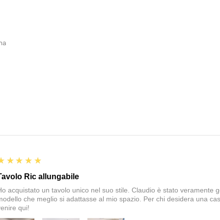
ina
5
★★★★★
Tavolo Ric allungabile
Ho acquistato un tavolo unico nel suo stile. Claudio è stato veramente gen
modello che meglio si adattasse al mio spazio. Per chi desidera una cas
enire qui!