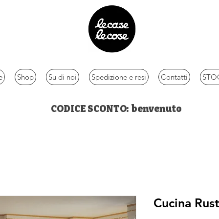
e
Shop
Su di noi
Spedizione e resi
Contatti
STOC
CODICE SCONTO: benvenuto
Cucina Rust