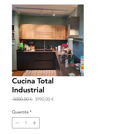
Cucina Total
Industrial
Prezzo
Prezzo
 5000,00 € 
3990,00 €
regolare
scontato
Quantità
*