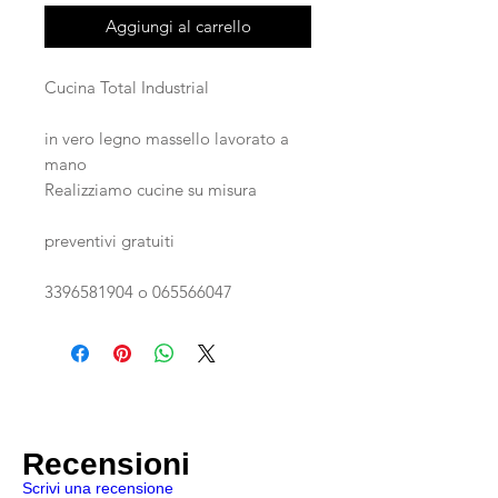
Aggiungi al carrello
Cucina Total Industrial
in vero legno massello lavorato a
mano
Realizziamo cucine su misura
preventivi gratuiti
3396581904 o 065566047
Recensioni
Scrivi una recensione