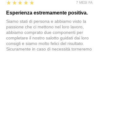
5
★★★★★
7 MESI FA
Esperienza estremamente positiva.
Siamo stati di persona e abbiamo visto la
passione che ci mettono nel loro lavoro,
abbiamo comprato due componenti per
completare il nostro salotto guidati dai loro
consigli e siamo molto felici del risultato.
Sicuramente in caso di necessità torneremo
in questo negozio
Simone
5
★★★★★
7 MESI FA
tavolo splendido