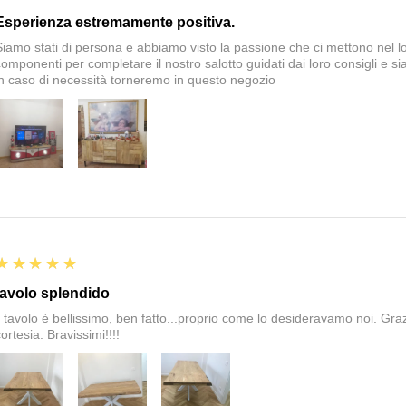
Esperienza estremamente positiva.
Siamo stati di persona e abbiamo visto la passione che ci mettono nel 
componenti per completare il nostro salotto guidati dai loro consigli e si
in caso di necessità torneremo in questo negozio
5
★★★★★
tavolo splendido
il tavolo è bellissimo, ben fatto...proprio come lo desideravamo noi. Graz
ortesia. Bravissimi!!!!