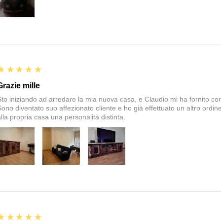
5
★★★★★
Grazie mille
Sto iniziando ad arredare la mia nuova casa, e Claudio mi ha fornito corte
Sono diventato suo affezionato cliente e ho già effettuato un altro ordin
alla propria casa una personalità distinta.
5
★★★★★