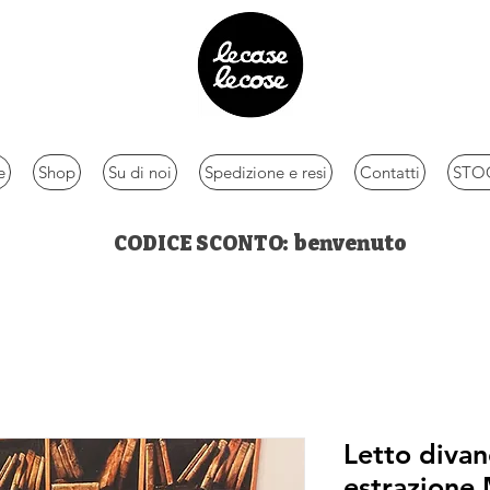
e
Shop
Su di noi
Spedizione e resi
Contatti
STOC
CODICE SCONTO: benvenuto
Letto divan
estrazion