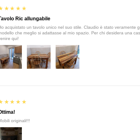
5
★★★★★
Tavolo Ric allungabile
Ho acquistato un tavolo unico nel suo stile. Claudio è stato veramente gen
modello che meglio si adattasse al mio spazio. Per chi desidera una cas
enire qui!
5
★★★★★
Ottima!
obili originali!!!