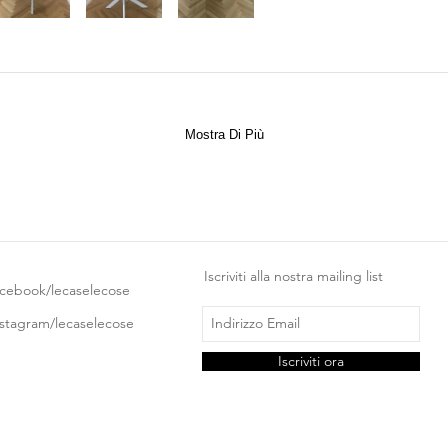
Mostra Di Più
Iscriviti alla nostra mailing list
acebook/lecaselecose
nstagram/lecaselecose
Iscriviti ora