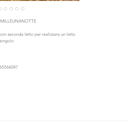
ione MILLEUNANOTTE
on seconda letto per realizzare un letto
singolo
065566047