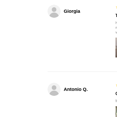
Giorgia
v
Antonio Q.
M