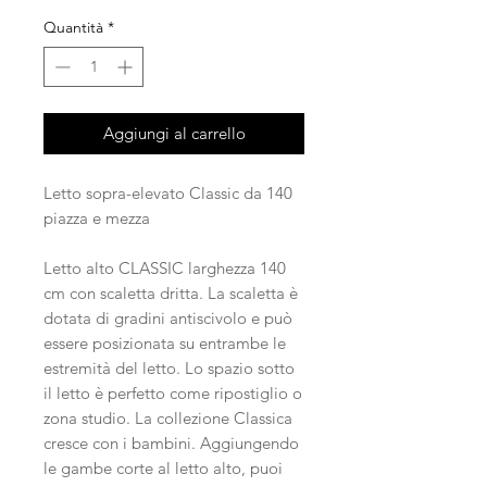
Quantità
*
Aggiungi al carrello
Letto sopra-elevato Classic da 140
piazza e mezza
Letto alto CLASSIC larghezza 140
cm con scaletta dritta. La scaletta è
dotata di gradini antiscivolo e può
essere posizionata su entrambe le
estremità del letto. Lo spazio sotto
il letto è perfetto come ripostiglio o
zona studio. La collezione Classica
cresce con i bambini. Aggiungendo
le gambe corte al letto alto, puoi