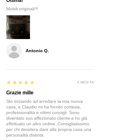
Ottima!
Mobili originali!!!
Antonio Q.
5
★★★★★
6 MESI FA
Grazie mille
Sto iniziando ad arredare la mia nuova
casa, e Claudio mi ha fornito cortesia,
professionalità e ottimi consigli. Sono
diventato suo affezionato cliente e ho già
effettuato un altro ordine. Consigliatissimo
per chi desidera dare alla propria casa una
personalità distinta.