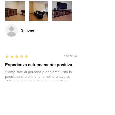
Simone
5
★★★★★
7 MESI FA
Esperienza estremamente positiva.
Siamo stati di persona e abbiamo visto la
passione che ci mettono nel loro lavoro,
abbiamo comprato due componenti per
completare il nostro salotto guidati dai loro
consigli e siamo molto felici del risultato.
Sicuramente in caso di necessità torneremo
in questo negozio