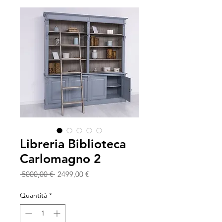
Libreria Biblioteca
Carlomagno 2
Prezzo
Prezzo
 5000,00 € 
2499,00 €
regolare
scontato
Quantità
*