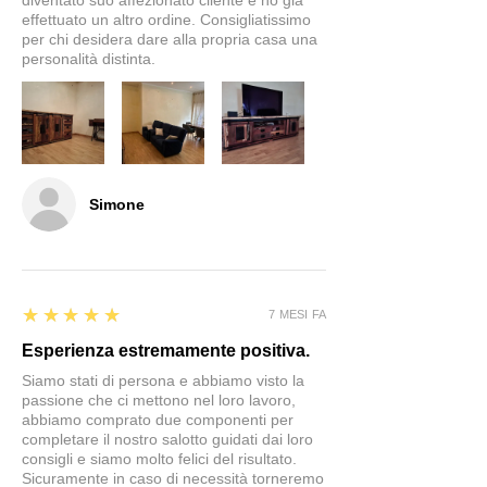
diventato suo affezionato cliente e ho già
effettuato un altro ordine. Consigliatissimo
per chi desidera dare alla propria casa una
personalità distinta.
Simone
5
★★★★★
7 MESI FA
Esperienza estremamente positiva.
Siamo stati di persona e abbiamo visto la
passione che ci mettono nel loro lavoro,
abbiamo comprato due componenti per
completare il nostro salotto guidati dai loro
consigli e siamo molto felici del risultato.
Sicuramente in caso di necessità torneremo