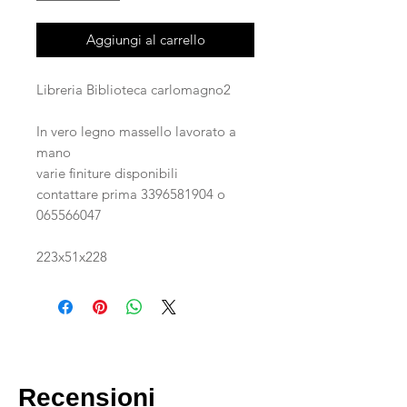
Aggiungi al carrello
Libreria Biblioteca carlomagno2
In vero legno massello lavorato a
mano
varie finiture disponibili
contattare prima 3396581904 o
065566047
223x51x228
Recensioni