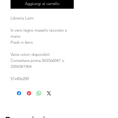
Aggiungi al carrello
Libreria Laim
In vero legno masello lavorato a
mano
Piedi in ferro
Varie colori disponibili
Contattare prima 065566047 o
3396581904
57x40x200