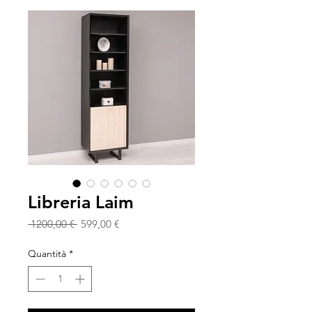
Libreria Laim
Prezzo
Prezzo
 1200,00 € 
599,00 €
regolare
scontato
Quantità
*