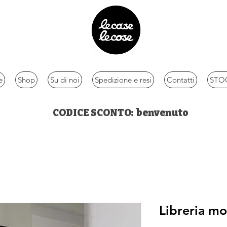
e
Shop
Su di noi
Spedizione e resi
Contatti
STOC
CODICE SCONTO: benvenuto
Libreria m