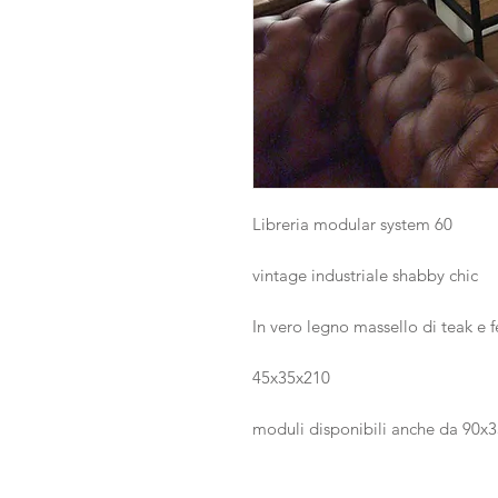
Libreria modular system 60
vintage industriale shabby chic
In vero legno massello di teak e 
45x35x210
moduli disponibili anche da 90x