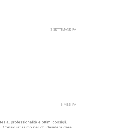
3 SETTIMANE FA
6 MESI FA
sia, professionalità e ottimi consigli.
e. Consigliatissimo per chi desidera dare