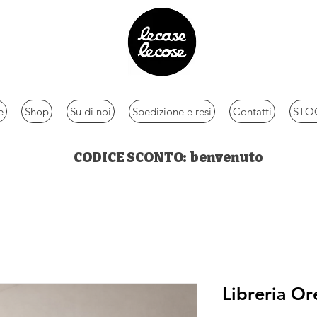
e
Shop
Su di noi
Spedizione e resi
Contatti
STOC
CODICE SCONTO: benvenuto
Libreria O