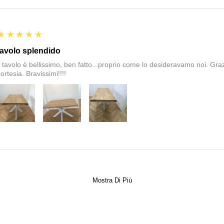
5
★★★★★
tavolo splendido
il tavolo è bellissimo, ben fatto...proprio come lo desideravamo noi. Graz
ortesia. Bravissimi!!!!
Mostra Di Più