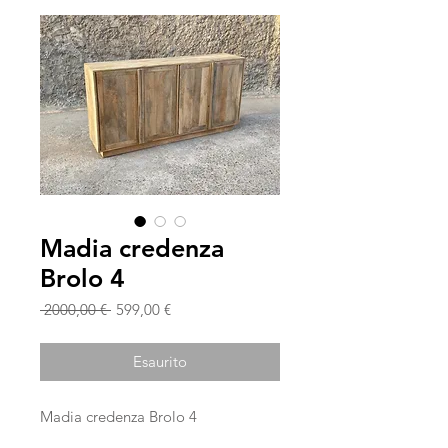
Madia credenza
Brolo 4
Prezzo
Prezzo
 2000,00 € 
599,00 €
regolare
scontato
Esaurito
Madia credenza Brolo 4