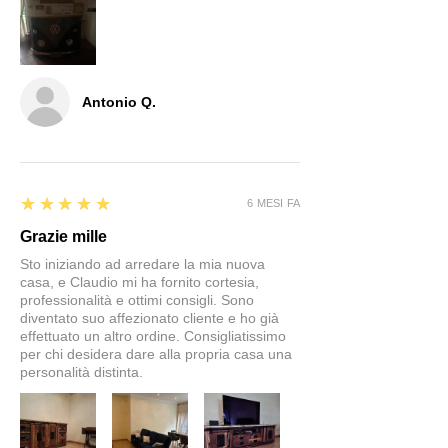
Antonio Q.
5
★★★★★
6 MESI FA
Grazie mille
Sto iniziando ad arredare la mia nuova
casa, e Claudio mi ha fornito cortesia,
professionalità e ottimi consigli. Sono
diventato suo affezionato cliente e ho già
effettuato un altro ordine. Consigliatissimo
per chi desidera dare alla propria casa una
personalità distinta.