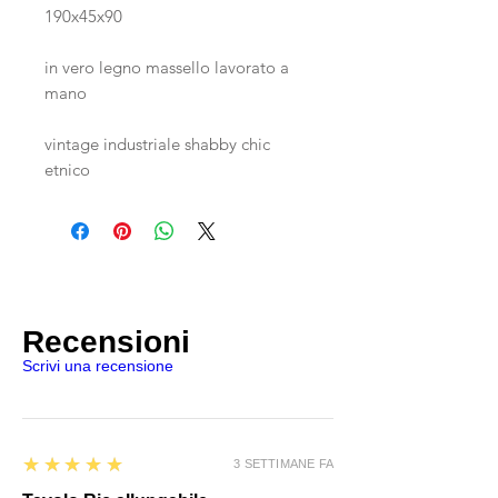
190x45x90
in vero legno massello lavorato a
mano
vintage industriale shabby chic
etnico
Recensioni
Scrivi una recensione
5
★★★★★
3 SETTIMANE FA