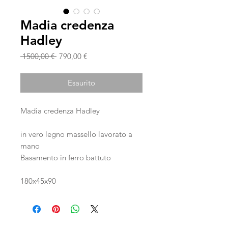
Madia credenza
Hadley
Prezzo
Prezzo
 1500,00 € 
790,00 €
regolare
scontato
Esaurito
Madia credenza Hadley
in vero legno massello lavorato a
mano
Basamento in ferro battuto
180x45x90