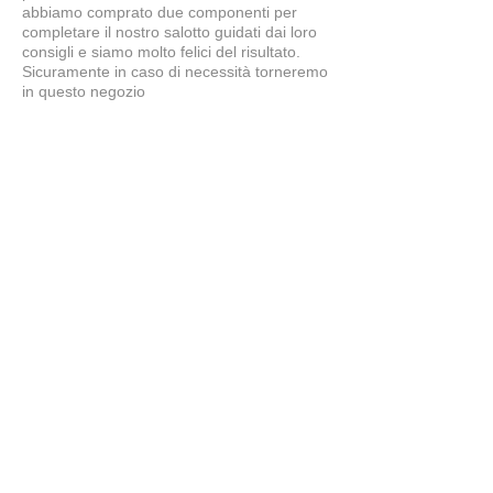
abbiamo comprato due componenti per
completare il nostro salotto guidati dai loro
consigli e siamo molto felici del risultato.
Sicuramente in caso di necessità torneremo
in questo negozio
Simone
5
★★★★★
7 MESI FA
tavolo splendido
il tavolo è bellissimo, ben fatto...proprio
come lo desideravamo noi. Grazie a
Claudio e Giuliano per i consigli e la
cortesia. Bravissimi!!!!