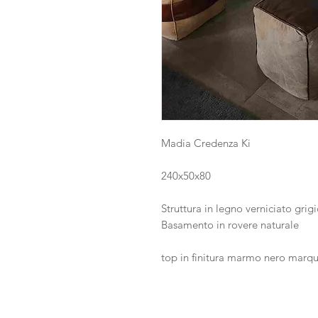
Madia Credenza Ki
240x50x80
Struttura in legno verniciato grig
Basamento in rovere naturale
top in finitura marmo nero marq