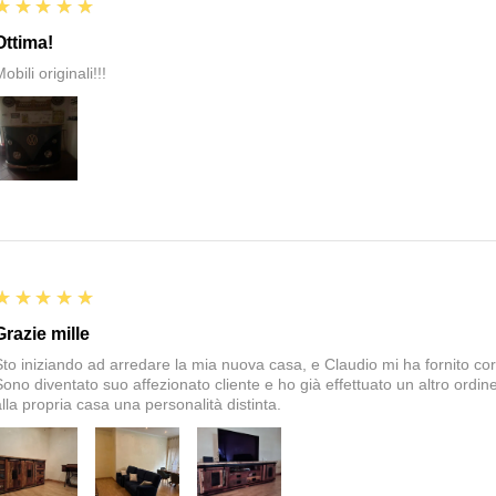
5
★★★★★
Ottima!
obili originali!!!
5
★★★★★
Grazie mille
Sto iniziando ad arredare la mia nuova casa, e Claudio mi ha fornito corte
Sono diventato suo affezionato cliente e ho già effettuato un altro ordin
alla propria casa una personalità distinta.