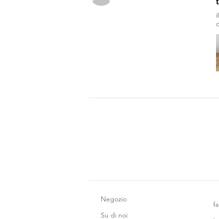
c
Negozio
f
Su di noi