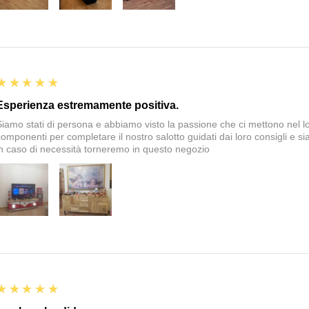
5
★★★★★
Esperienza estremamente positiva.
Siamo stati di persona e abbiamo visto la passione che ci mettono nel 
componenti per completare il nostro salotto guidati dai loro consigli e si
in caso di necessità torneremo in questo negozio
5
★★★★★