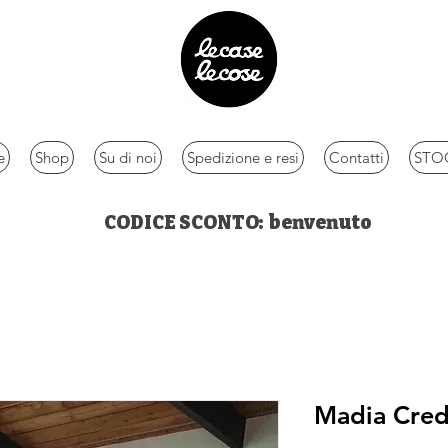
e
Shop
Su di noi
Spedizione e resi
Contatti
STOC
CODICE SCONTO: benvenuto
Madia Cred