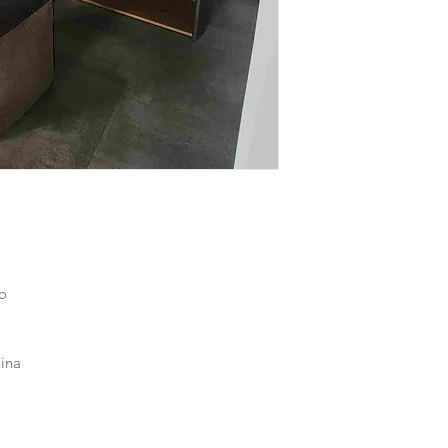
io
uina