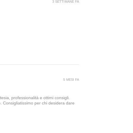
3 SETTIMANE FA
5 MESI FA
sia, professionalità e ottimi consigli.
e. Consigliatissimo per chi desidera dare