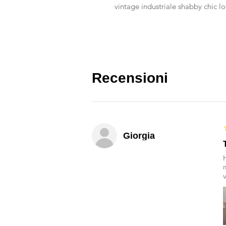
vintage industriale shabby chic lo
Recensioni
Giorgia
v