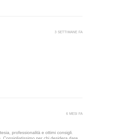
3 SETTIMANE FA
6 MESI FA
sia, professionalità e ottimi consigli.
e. Consigliatissimo per chi desidera dare