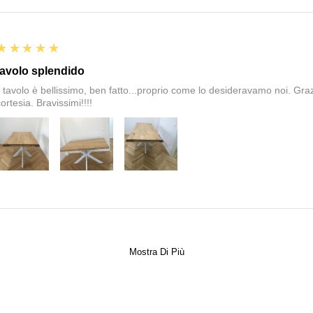
5
★★★★★
tavolo splendido
il tavolo è bellissimo, ben fatto...proprio come lo desideravamo noi. Graz
ortesia. Bravissimi!!!!
Mostra Di Più