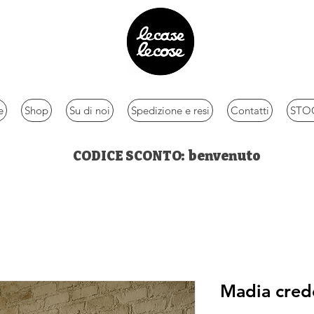
e
Shop
Su di noi
Spedizione e resi
Contatti
STOC
CODICE SCONTO: benvenuto
Madia cred