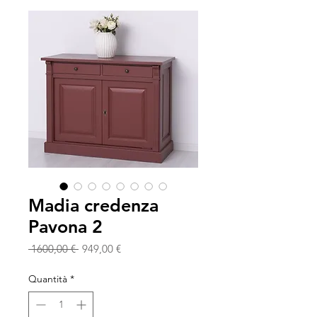
Madia credenza
Pavona 2
Prezzo
Prezzo
 1600,00 € 
949,00 €
regolare
scontato
Quantità
*