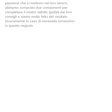
passione che ci mettono nel loro lavoro,
abbiamo comprato due componenti per
completare il nostro salotto guidati dai loro
consigli e siamo molto felici del risultato.
Sicuramente in caso di necessità torneremo
in questo negozio
Simone
5
★★★★★
7 MESI FA
tavolo splendido
il tavolo è bellissimo, ben fatto...proprio
come lo desideravamo noi. Grazie a
Claudio e Giuliano per i consigli e la