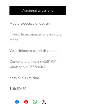
Aggiungi al carrello
Madia credenza di design
In vero legno massello lavorato a
mano
Varie finiture e colori disponibili
Contattare prima 3396581904
whatsapp o 065566047
possibile su misura
116x50x90