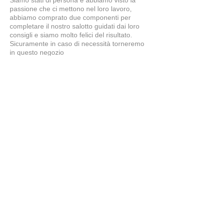
Siamo stati di persona e abbiamo visto la
passione che ci mettono nel loro lavoro,
abbiamo comprato due componenti per
completare il nostro salotto guidati dai loro
consigli e siamo molto felici del risultato.
Sicuramente in caso di necessità torneremo
in questo negozio
Simone
5
★★★★★
7 MESI FA
tavolo splendido
il tavolo è bellissimo, ben fatto...proprio
come lo desideravamo noi. Grazie a
Claudio e Giuliano per i consigli e la