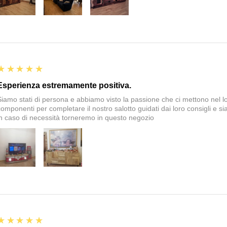
5
★★★★★
Esperienza estremamente positiva.
Siamo stati di persona e abbiamo visto la passione che ci mettono nel 
componenti per completare il nostro salotto guidati dai loro consigli e si
in caso di necessità torneremo in questo negozio
5
★★★★★