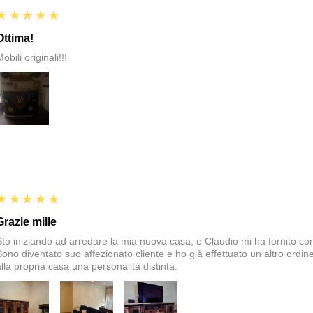
5
★★★★★
Ottima!
obili originali!!!
5
★★★★★
Grazie mille
Sto iniziando ad arredare la mia nuova casa, e Claudio mi ha fornito corte
Sono diventato suo affezionato cliente e ho già effettuato un altro ordin
alla propria casa una personalità distinta.