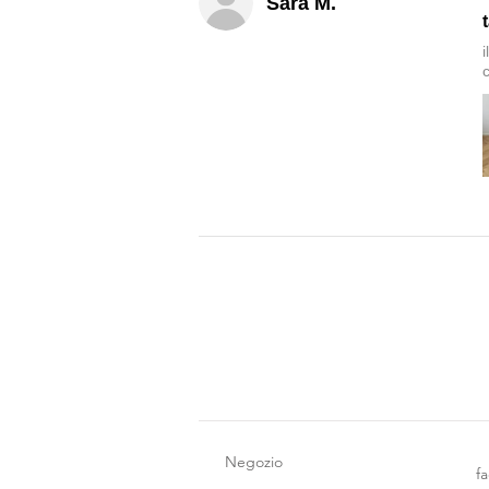
Sara M.
c
Negozio
f