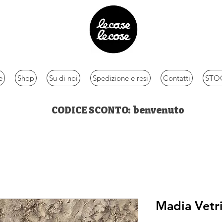
e
Shop
Su di noi
Spedizione e resi
Contatti
STOC
CODICE SCONTO: benvenuto
Madia Vetr