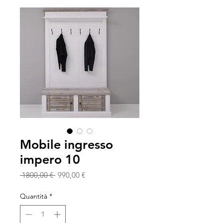
Mobile ingresso
impero 10
Prezzo
Prezzo
 1800,00 € 
990,00 €
regolare
scontato
Quantità
*