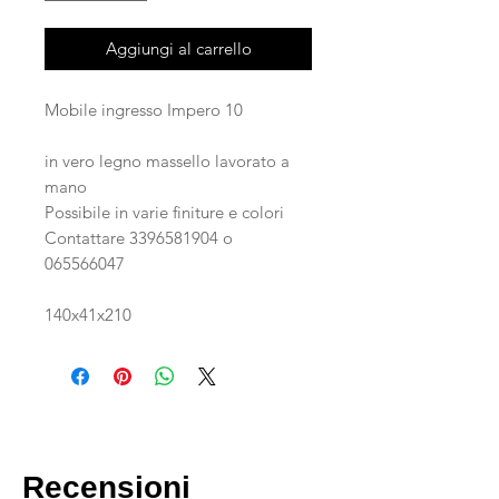
Aggiungi al carrello
Mobile ingresso Impero 10
in vero legno massello lavorato a
mano
Possibile in varie finiture e colori
Contattare 3396581904 o
065566047
140x41x210
Recensioni