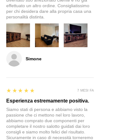
diventato suo affezionato cliente e ho già
effettuato un altro ordine. Consigliatissimo
per chi desidera dare alla propria casa una
personalità distinta.
Simone
5
★★★★★
7 MESI FA
Esperienza estremamente positiva.
Siamo stati di persona e abbiamo visto la
passione che ci mettono nel loro lavoro,
abbiamo comprato due componenti per
completare il nostro salotto guidati dai loro
consigli e siamo molto felici del risultato.
Sicuramente in caso di necessità torneremo