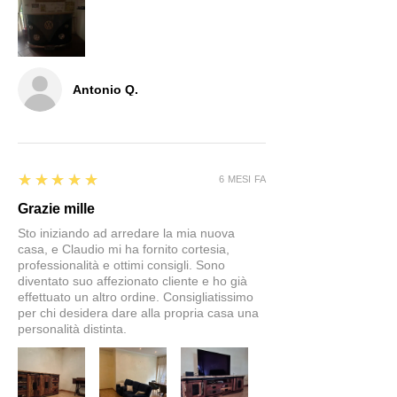
Antonio Q.
5
★★★★★
6 MESI FA
Grazie mille
Sto iniziando ad arredare la mia nuova
casa, e Claudio mi ha fornito cortesia,
professionalità e ottimi consigli. Sono
diventato suo affezionato cliente e ho già
effettuato un altro ordine. Consigliatissimo
per chi desidera dare alla propria casa una
personalità distinta.