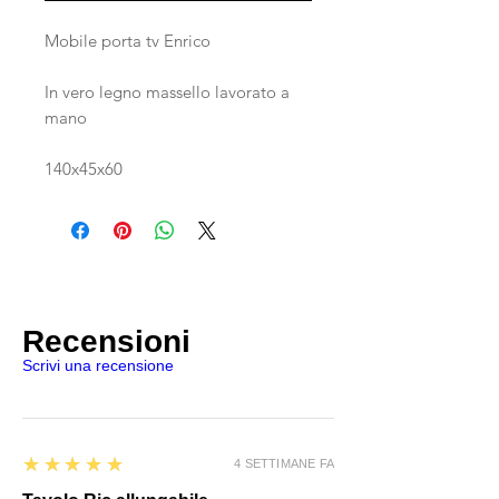
Mobile porta tv Enrico
In vero legno massello lavorato a
mano
140x45x60
Recensioni
Scrivi una recensione
5
★★★★★
4 SETTIMANE FA