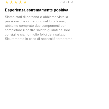
5
★★★★★
7 MESI FA
Esperienza estremamente positiva.
Siamo stati di persona e abbiamo visto la
passione che ci mettono nel loro lavoro,
abbiamo comprato due componenti per
completare il nostro salotto guidati dai loro
consigli e siamo molto felici del risultato.
Sicuramente in caso di necessità torneremo
in questo negozio
Simone
5
★★★★★
7 MESI FA
tavolo splendido