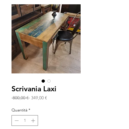
Scrivania Laxi
Prezzo
Prezzo
 800,00 € 
349,00 €
regolare
scontato
Quantità
*