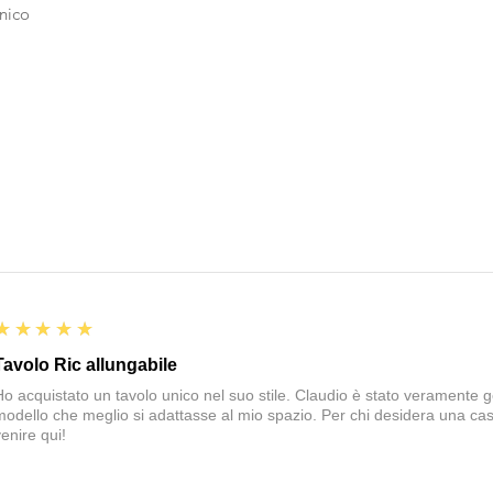
tnico
5
★★★★★
Tavolo Ric allungabile
Ho acquistato un tavolo unico nel suo stile. Claudio è stato veramente gen
modello che meglio si adattasse al mio spazio. Per chi desidera una cas
enire qui!