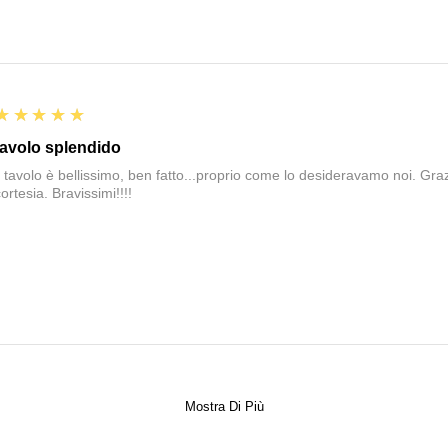
5
★★★★★
tavolo splendido
il tavolo è bellissimo, ben fatto...proprio come lo desideravamo noi. Graz
ortesia. Bravissimi!!!!
Mostra Di Più