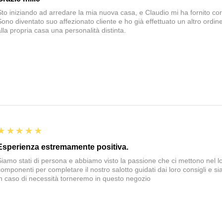
Sto iniziando ad arredare la mia nuova casa, e Claudio mi ha fornito corte
Sono diventato suo affezionato cliente e ho già effettuato un altro ordin
alla propria casa una personalità distinta.
5
★★★★★
Esperienza estremamente positiva.
Siamo stati di persona e abbiamo visto la passione che ci mettono nel 
componenti per completare il nostro salotto guidati dai loro consigli e si
in caso di necessità torneremo in questo negozio