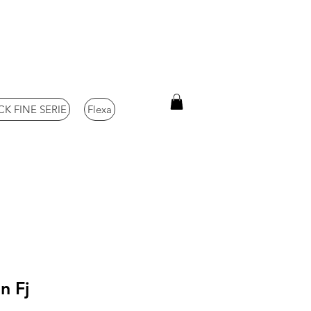
K FINE SERIE
Flexa
n Fj