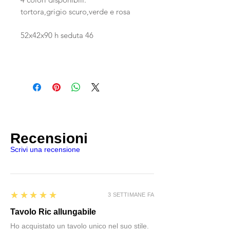
tortora,grigio scuro,verde e rosa
52x42x90 h seduta 46
Recensioni
Scrivi una recensione
5
★★★★★
3 SETTIMANE FA
Tavolo Ric allungabile
Ho acquistato un tavolo unico nel suo stile.