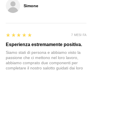
Simone
5
★★★★★
7 MESI FA
Esperienza estremamente positiva.
Siamo stati di persona e abbiamo visto la
passione che ci mettono nel loro lavoro,
abbiamo comprato due componenti per
completare il nostro salotto guidati dai loro
consigli e siamo molto felici del risultato.
Sicuramente in caso di necessità torneremo
in questo negozio
Simone