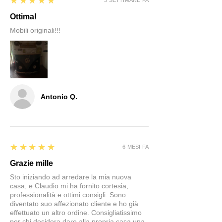
5
★★★★★
3 SETTIMANE FA
Ottima!
Mobili originali!!!
Antonio Q.
5
★★★★★
6 MESI FA
Grazie mille
Sto iniziando ad arredare la mia nuova
casa, e Claudio mi ha fornito cortesia,
professionalità e ottimi consigli. Sono
diventato suo affezionato cliente e ho già
effettuato un altro ordine. Consigliatissimo
per chi desidera dare alla propria casa una