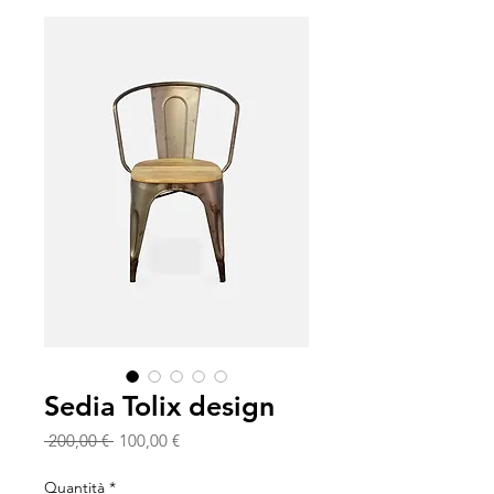
Sedia Tolix design
Prezzo
Prezzo
 200,00 € 
100,00 €
regolare
scontato
Quantità
*