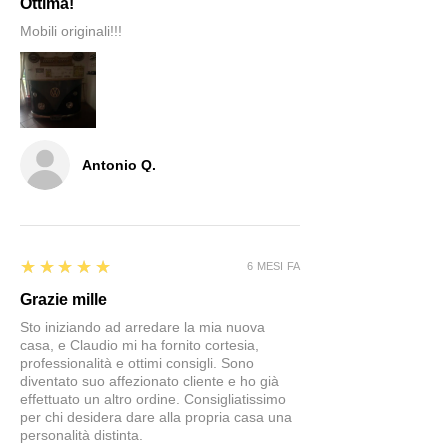
Ottima!
Mobili originali!!!
Antonio Q.
5
★★★★★
6 MESI FA
Grazie mille
Sto iniziando ad arredare la mia nuova
casa, e Claudio mi ha fornito cortesia,
professionalità e ottimi consigli. Sono
diventato suo affezionato cliente e ho già
effettuato un altro ordine. Consigliatissimo
per chi desidera dare alla propria casa una
personalità distinta.