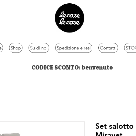
e
Shop
Su di noi
Spedizione e resi
Contatti
STOC
CODICE SCONTO: benvenuto
Set salotto
Miravet