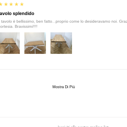
5
★★★★★
tavolo splendido
il tavolo è bellissimo, ben fatto...proprio come lo desideravamo noi. Graz
ortesia. Bravissimi!!!!
Mostra Di Più
Iscriviti alla nostra mailing list