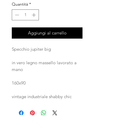
Quantità
*
Aggiungi al carrello
Specchio jupiter big
in vero legno massello lavorato a
mano
160x90
vintage industriale shabby chic