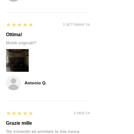
5
★★★★★
3 SETTIMANE FA
Ottima!
Mobili originali!!!
Antonio Q.
5
★★★★★
6 MESI FA
Grazie mille
Sto iniziando ad arredare la mia nuova