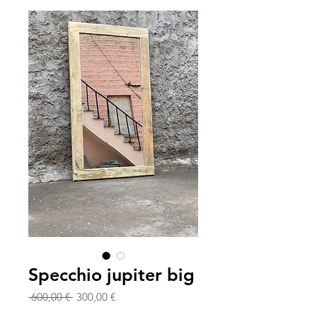
Specchio jupiter big
Prezzo
Prezzo
 600,00 € 
300,00 €
regolare
scontato