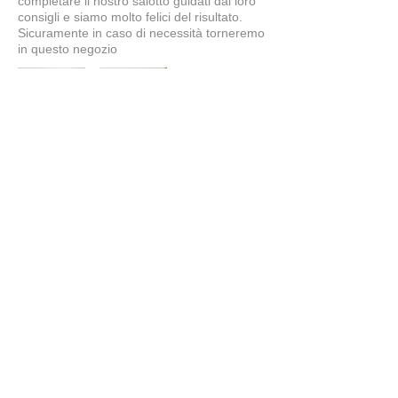
completare il nostro salotto guidati dai loro
consigli e siamo molto felici del risultato.
Sicuramente in caso di necessità torneremo
in questo negozio
Simone
5
★★★★★
7 MESI FA
tavolo splendido
il tavolo è bellissimo, ben fatto...proprio
come lo desideravamo noi. Grazie a
Claudio e Giuliano per i consigli e la
cortesia. Bravissimi!!!!