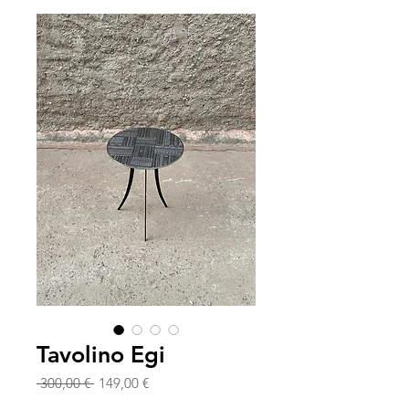
Tavolino Egi
Prezzo
Prezzo
 300,00 € 
149,00 €
regolare
scontato