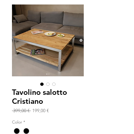
Tavolino salotto
Cristiano
Prezzo
Prezzo
 399,00 € 
199,00 €
regolare
scontato
Color
*