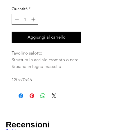
Quantità
*
Aggiungi al carrello
Tavolino salotto
Struttura in acciaio cromato o nero
Ripiano in legno massello
120x70x45
Recensioni