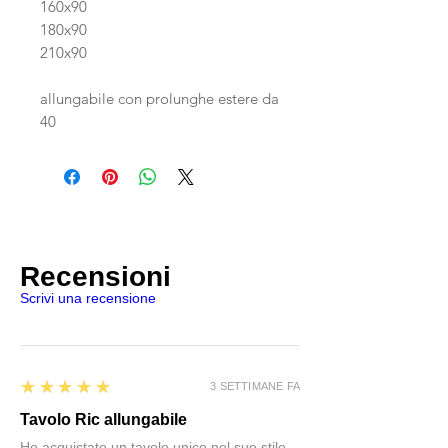
160x90
180x90
210x90
allungabile con prolunghe estere da
40
Recensioni
Scrivi una recensione
5
★★★★★
3 SETTIMANE FA
Tavolo Ric allungabile
Ho acquistato un tavolo unico nel suo stile.