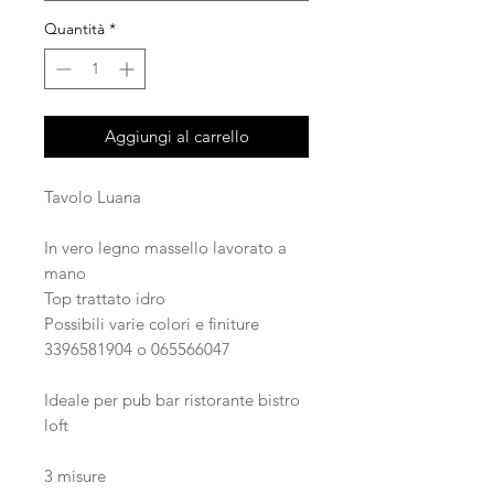
Quantità
*
Aggiungi al carrello
Tavolo Luana
In vero legno massello lavorato a
mano
Top trattato idro
Possibili varie colori e finiture
3396581904 o 065566047
Ideale per pub bar ristorante bistro
loft
3 misure