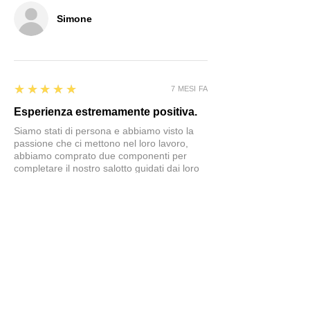
Simone
5
★★★★★
7 MESI FA
Esperienza estremamente positiva.
Siamo stati di persona e abbiamo visto la
passione che ci mettono nel loro lavoro,
abbiamo comprato due componenti per
completare il nostro salotto guidati dai loro
consigli e siamo molto felici del risultato.
Sicuramente in caso di necessità torneremo
in questo negozio
Simone