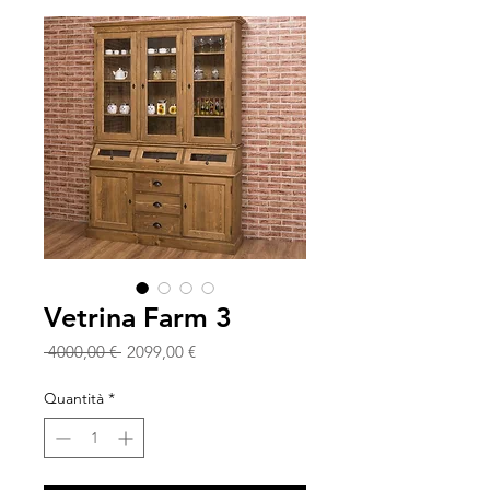
Vetrina Farm 3
Prezzo
Prezzo
 4000,00 € 
2099,00 €
regolare
scontato
Quantità
*