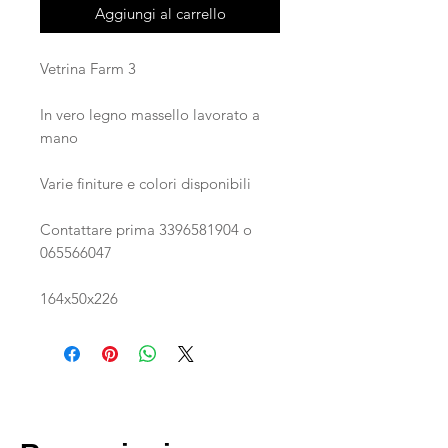
Aggiungi al carrello
Vetrina Farm 3
In vero legno massello lavorato a
mano
Varie finiture e colori disponibili
Contattare prima 3396581904 o
065566047
164x50x226